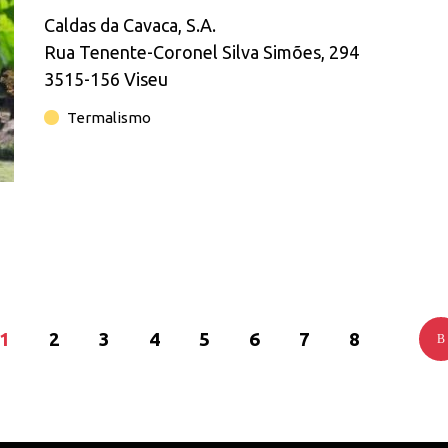
Caldas da Cavaca, S.A.
Rua Tenente-Coronel Silva Simões, 294
3515-156 Viseu
Termalismo
Página
1
Page
2
Page
3
Page
4
Page
5
Page
6
Page
7
Page
8
atual