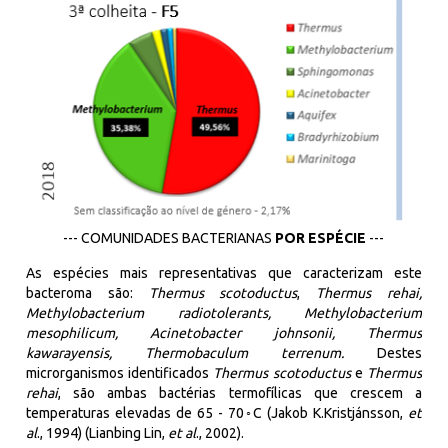
--- COMUNIDADES BACTERIANAS
POR
ESPÉCIE
---
As espécies mais representativas que caracterizam este
bacteroma
são:
Thermus
scotoductus
,
Thermus
rehai
,
Methylobacterium
radiotolerants
,
Methylobacterium
mesophilicum
,
Acinetobacter
johnsonii
,
Thermus
kawarayensis
,
Thermobaculum
terrenum
.
Destes
microrganismos identificados
Thermus
scotoductus
e
Thermus
rehai
, são ambas bactérias
termofílicas
que crescem a
temperaturas elevadas de 65 - 70
◦
C
(
Jakob
K.Kristjánsson
,
et
al
., 1994) (
Lianbing
Lin
,
et
al
., 2002).