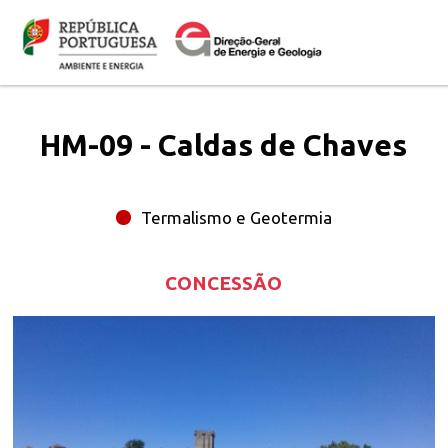
Passar
Logo
para
o
conteúdo
principal
HM-09 - Caldas de Chaves
Termalismo e Geotermia
CONCESSÃO