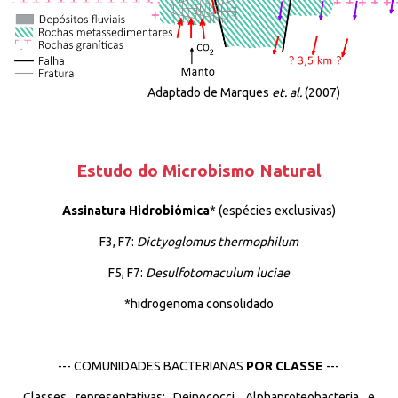
Adaptado de Marques
et. al.
(2007)
Estudo do Microbismo Natural
Assinatura
Hidrobiómica
*
(espécies exclusivas)
F3, F7:
Dictyoglomus
thermophilum
F5, F7:
Desulfotomaculum
luciae
*
hidrogenoma
consolidado
--- COMUNIDADES BACTERIANAS
POR
CLASSE
---
Classes representativas:
Deinococci
,
Alphaproteobacteria
e