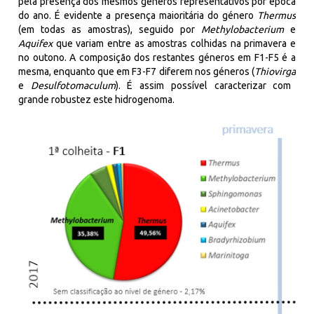
pela presença dos mesmos géneros representativos por época
do ano. É evidente a presença maioritária do género
Thermus
(em todas as amostras), seguido por
Methylobacterium
e
Aquifex
que variam entre as amostras colhidas na primavera e
no outono. A composição dos restantes géneros em F1-F5 é a
mesma, enquanto que em F3-F7 diferem nos géneros (
Thiovirga
e
Desulfotomaculum
). É assim possível caracterizar com
grande robustez este
hidrogenoma
.