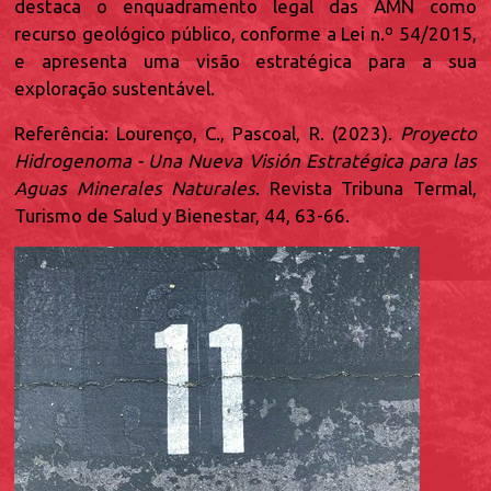
destaca o enquadramento legal das AMN como
recurso geológico público, conforme a Lei n.º 54/2015,
e apresenta uma visão estratégica para a sua
exploração sustentável.
Referência: Lourenço, C., Pascoal, R. (2023).
Proyecto
Hidrogenoma - Una Nueva Visión Estratégica para las
Aguas Minerales Naturales
. Revista Tribuna Termal,
Turismo de Salud y Bienestar, 44, 63-66.