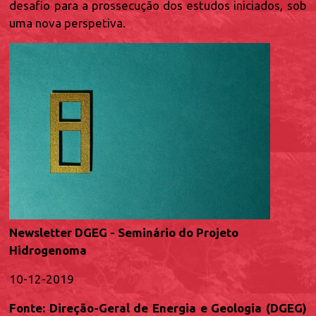
desafio para a prossecução dos estudos iniciados, sob
uma nova perspetiva.
Newsletter DGEG - Seminário do Projeto
Hidrogenoma
10-12-2019
Fonte: Direção-Geral de Energia e Geologia (DGEG)