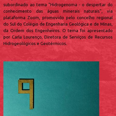
subordinado ao tema "Hidrogenoma - o despertar do
conhecimento das águas minerais naturais", via
plataforma Zoom, promovido pelo concelho regional
do Sul do Colégio de Engenharia Geológica e de Minas,
da Ordem dos Engenheiros. O tema foi apresentado
por Carla Lourenço, Diretora de Serviços de Recursos
Hidrogeológicos e Geotérmicos.