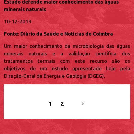
Estudo defende maior conhecimento das águas
minerais naturais
10-12-2019
Fonte: Diário da Saúde e Notícias de Coimbra
Um maior conhecimento da microbiologia das águas
minerais naturais e a validação científica dos
tratamentos termais com este recurso são os
objetivos de um estudo apresentado hoje pela
Direção-Geral de Energia e Geologia (DGEG).
Paginação
Página
1
Page
2
Próxima
atual
página