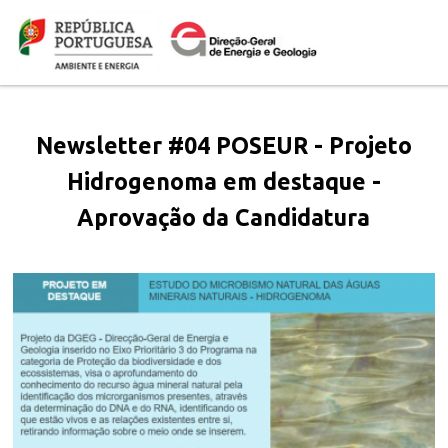
Passar
Logo
para
o
conteúdo
principal
Newsletter #04 POSEUR - Projeto
Hidrogenoma em destaque -
Aprovação da Candidatura