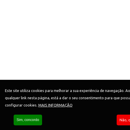
Cofinanciado por:
Este site utiliza cookies para melhorar a sua experiência de navegação. Ao
qualquer link nesta página, está a dar o seu consentimento para que pos
configurar cookies.
MAIS INFORMAÇÃO
Copyright© 2026 - Todos os direitos reservados
Política de Privacidade
Sim, concordo
Não, 